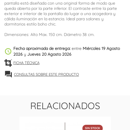
pantalla está diseñada con una original forma de modo que
queda abierta por la parte inferior. El contraste entre la parte
exterior e interior de la pantalla da lugar a una acogedora y
cálida iluminación en la estancia. Ideal para salones y
dormitorios estilo boho chic.
Dimensiones: Alto Max. 150 cm. Diámetro 38 cm.
Fecha aproximada de entrega:
entre
Miércoles 19 Agosto
schedule
2026
y
Jueves 20 Agosto 2026
FICHA TÉCNICA
forum
CONSULTAS SOBRE ESTE PRODUCTO
RELACIONADOS
SIN STOCK