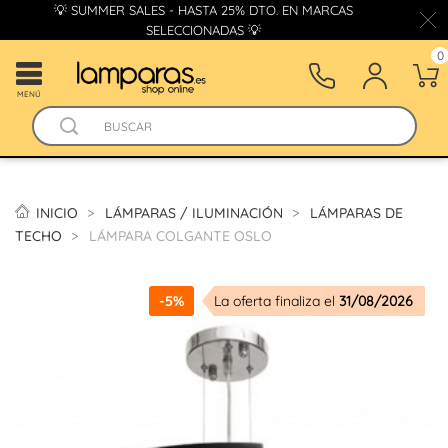
💡 SUMMER SALES - HASTA 25% DTO. EN MARCAS
SELECCIONADAS 💡
0
MENÚ
INICIO
LÁMPARAS / ILUMINACIÓN
LÁMPARAS DE
TECHO
LÁMPARA COLGANTE OSLO
-5%
La oferta finaliza el
31/08/2026