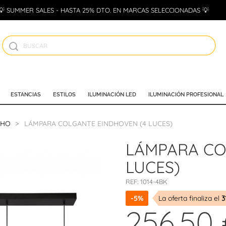
💡 SUMMER SALES - HASTA 25% DTO. EN MARCAS SELECCIONADAS 💡
ESTANCIAS
ESTILOS
ILUMINACIÓN LED
ILUMINACIÓN PROFESIONAL
CHO
LÁMPARA COLGANTE EINDHOVEN (4 LUCES)
LÁMPARA CO
LUCES)
REF:
1014-4BK
-5%
La oferta finaliza el
3
256,50