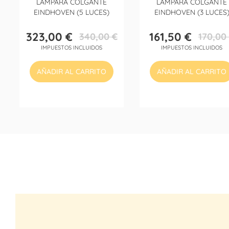
LÁMPARA COLGANTE
LÁMPARA COLGANTE
EINDHOVEN (5 LUCES)
EINDHOVEN (3 LUCES
323,00 €
161,50 €
340,00 €
170,00
Precio
Precio
Precio
Precio
IMPUESTOS INCLUIDOS
IMPUESTOS INCLUIDOS
base
base
AÑADIR AL CARRITO
AÑADIR AL CARRITO