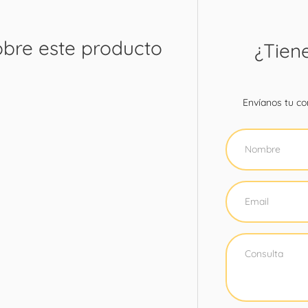
obre este producto
¿Tien
Envíanos tu con