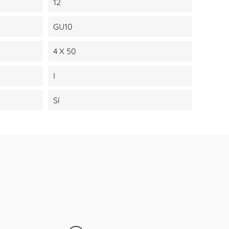
12
GU10
4 X 50
I
Sí