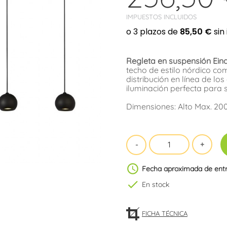
IMPUESTOS INCLUIDOS
Regleta en suspensión Ei
techo de estilo nórdico c
distribución en línea de lo
iluminación perfecta para
Dimensiones: Alto Max. 20
schedule
Fecha aproximada de ent
check
En stock
FICHA TÉCNICA