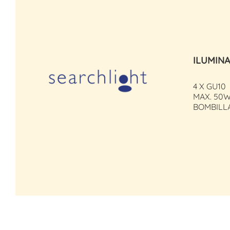
ILUMIN
4 X GU10
MAX. 50W
BOMBILL