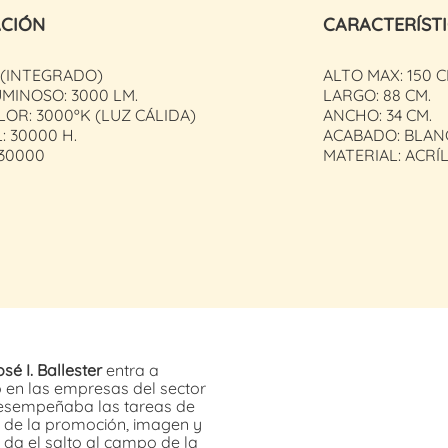
ACIÓN
CARACTERÍST
 (INTEGRADO)
ALTO MAX: 150 C
MINOSO: 3000 LM.
LARGO: 88 CM.
LOR: 3000ºK (LUZ CÁLIDA)
ANCHO: 34 CM.
: 30000 H.
ACABADO: BLAN
30000
MATERIAL: ACRÍ
sé I. Ballester
entra a
o en las empresas del sector
 desempeñaba las tareas de
o de la promoción, imagen y
 da el salto al campo de la