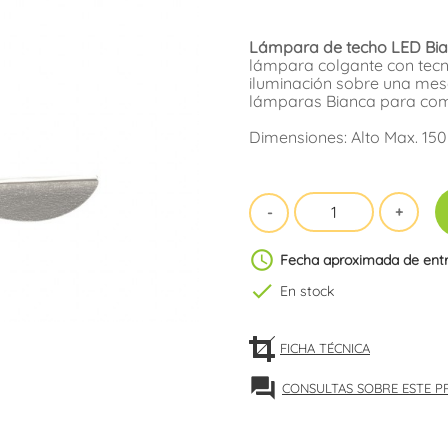
Lámpara de techo LED Bia
lámpara colgante con tecn
iluminación sobre una mesa
lámparas Bianca para compl
Dimensiones: Alto Max. 15
schedule
Fecha aproximada de ent
check
En stock
FICHA TÉCNICA
forum
CONSULTAS SOBRE ESTE 