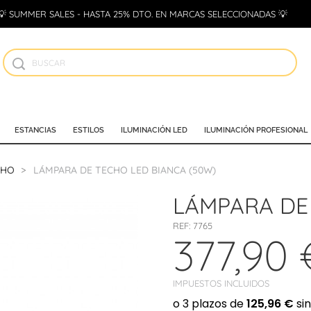
💡 SUMMER SALES - HASTA 25% DTO. EN MARCAS SELECCIONADAS 💡
ESTANCIAS
ESTILOS
ILUMINACIÓN LED
ILUMINACIÓN PROFESIONAL
CHO
LÁMPARA DE TECHO LED BIANCA (50W)
LÁMPARA DE
REF:
7765
377,90 
IMPUESTOS INCLUIDOS