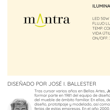
ILUMIN
LED 50W
FLUJO LU
TEMP. CO
VIDA ÚTIL
ON/OFF: 
DISEÑADO POR JOSÉ I. BALLESTER
Tras cursar varios años en Bellas Artes,
Jo
formar parte en 1981 del equipo de diseñ
del mueble de ámbito familiar. En ellas,
diseño, prototipaje y modelado, así com
ferias de estas empresas. En el año 2000,