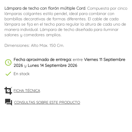
Lámpara de techo con florón múltiple Cord
. Compuesta por cinco
lámparas colgantes estilo pendel, ideal para combinar con
bombillas decorativas de formas diferentes. El cable de cada
lámpara se fija en el techo para regular la altura de cada uno de
manera individual. Lámpara de techo diseñada para iluminar
salones y comedores amplios.
Dimensiones: Alto Max. 150 Cm.
Fecha aproximada de entrega:
entre
Viernes 11 Septiembre
schedule
2026
y
Lunes 14 Septiembre 2026
check
En stock
FICHA TÉCNICA
forum
CONSULTAS SOBRE ESTE PRODUCTO