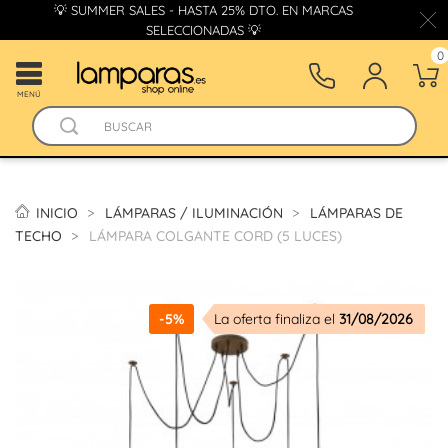
💡 SUMMER SALES - HASTA 25% DTO. EN MARCAS
SELECCIONADAS 💡
0
MENÚ
INICIO
LÁMPARAS / ILUMINACIÓN
LÁMPARAS DE
TECHO
LÁMPARA COLGANTE CORD (5 LUCES)
-5%
La oferta finaliza el
31/08/2026