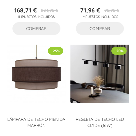
168,71 €
71,96 €
224,95 €
95,95 €
Precio
Precio
Precio
Precio
IMPUESTOS INCLUIDOS
IMPUESTOS INCLUIDOS
base
base
COMPRAR
COMPRAR
-25%
-20%
LÁMPARA DE TECHO MENIDA
REGLETA DE TECHO LED
MARRÓN
CLYDE (16W)