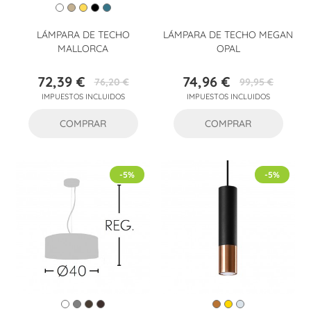
LÁMPARA DE TECHO
LÁMPARA DE TECHO MEGAN
MALLORCA
OPAL
72,39 €
74,96 €
76,20 €
99,95 €
Precio
Precio
Precio
Precio
IMPUESTOS INCLUIDOS
IMPUESTOS INCLUIDOS
base
base
COMPRAR
COMPRAR
-5%
-5%