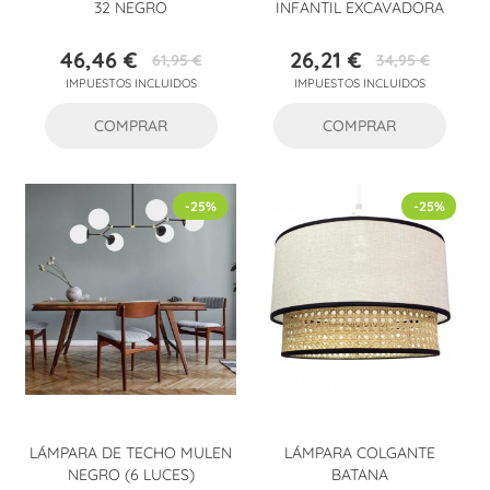
32 NEGRO
INFANTIL EXCAVADORA
46,46 €
26,21 €
61,95 €
34,95 €
Precio
Precio
Precio
Precio
IMPUESTOS INCLUIDOS
IMPUESTOS INCLUIDOS
base
base
COMPRAR
COMPRAR
-25%
-25%
LÁMPARA DE TECHO MULEN
LÁMPARA COLGANTE
NEGRO (6 LUCES)
BATANA