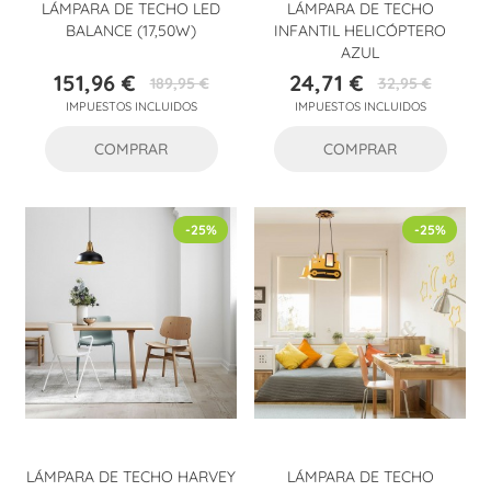
LÁMPARA DE TECHO LED
LÁMPARA DE TECHO
BALANCE (17,50W)
INFANTIL HELICÓPTERO
AZUL
151,96 €
24,71 €
189,95 €
32,95 €
Precio
Precio
Precio
Precio
IMPUESTOS INCLUIDOS
IMPUESTOS INCLUIDOS
base
base
COMPRAR
COMPRAR
-25%
-25%
LÁMPARA DE TECHO HARVEY
LÁMPARA DE TECHO