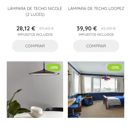
LÁMPARA DE TECHO NICOLE
LÁMPARA DE TECHO LOOPEZ
(2 LUCES)
28,12 €
39,90 €
29,60 €
42,00 €
Precio
Precio
Precio
Precio
IMPUESTOS INCLUIDOS
IMPUESTOS INCLUIDOS
base
base
COMPRAR
COMPRAR
-20%
-25%