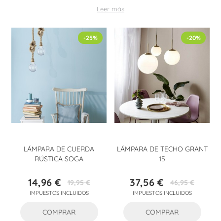
Leer más
-25%
-20%
LÁMPARA DE CUERDA
LÁMPARA DE TECHO GRANT
RÚSTICA SOGA
15
14,96 €
37,56 €
19,95 €
46,95 €
Precio
Precio
Precio
Precio
IMPUESTOS INCLUIDOS
IMPUESTOS INCLUIDOS
base
base
COMPRAR
COMPRAR