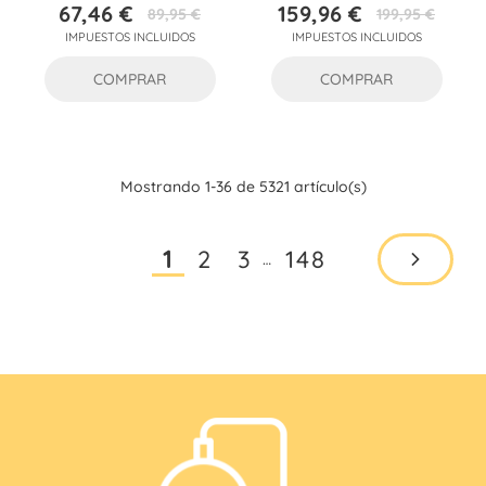
67,46 €
159,96 €
89,95 €
199,95 €
Precio
Precio
Precio
Precio
IMPUESTOS INCLUIDOS
IMPUESTOS INCLUIDOS
base
base
COMPRAR
COMPRAR
Mostrando 1-36 de 5321 artículo(s)
2
3
148
1
…