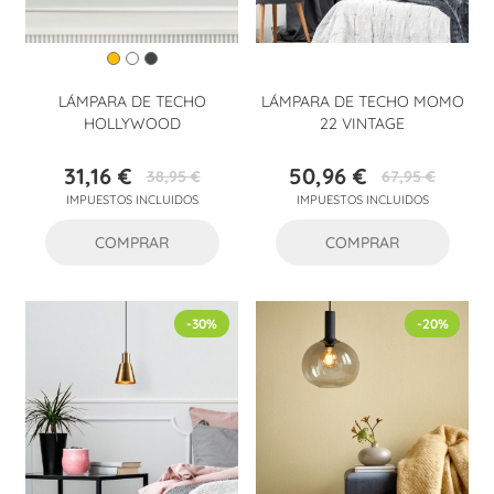
LÁMPARA DE TECHO
LÁMPARA DE TECHO MOMO
HOLLYWOOD
22 VINTAGE
31,16 €
50,96 €
38,95 €
67,95 €
Precio
Precio
Precio
Precio
IMPUESTOS INCLUIDOS
IMPUESTOS INCLUIDOS
base
base
COMPRAR
COMPRAR
-30%
-20%