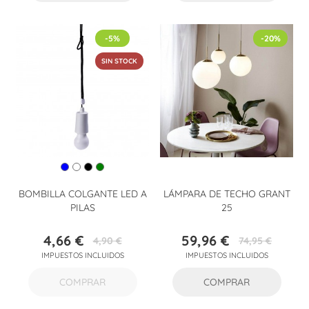
-5%
-20%
SIN STOCK
BOMBILLA COLGANTE LED A
LÁMPARA DE TECHO GRANT
PILAS
25
4,66 €
59,96 €
4,90 €
74,95 €
Precio
Precio
Precio
Precio
IMPUESTOS INCLUIDOS
IMPUESTOS INCLUIDOS
base
base
COMPRAR
COMPRAR