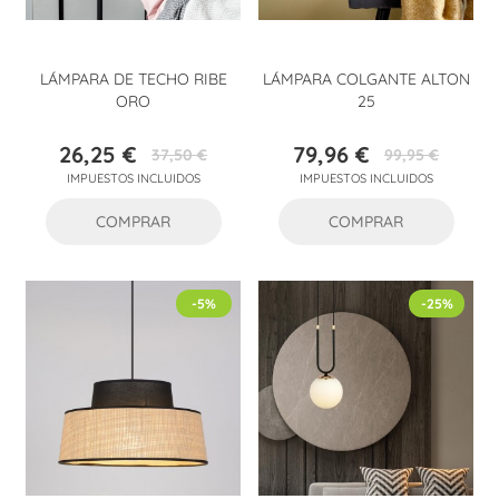
LÁMPARA DE TECHO RIBE
LÁMPARA COLGANTE ALTON
ORO
25
26,25 €
79,96 €
37,50 €
99,95 €
Precio
Precio
Precio
Precio
IMPUESTOS INCLUIDOS
IMPUESTOS INCLUIDOS
base
base
COMPRAR
COMPRAR
-5%
-25%