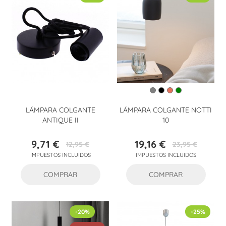
LÁMPARA COLGANTE
LÁMPARA COLGANTE NOTTI
ANTIQUE II
10
9,71 €
19,16 €
12,95 €
23,95 €
Precio
Precio
Precio
Precio
IMPUESTOS INCLUIDOS
IMPUESTOS INCLUIDOS
base
base
COMPRAR
COMPRAR
-20%
-25%