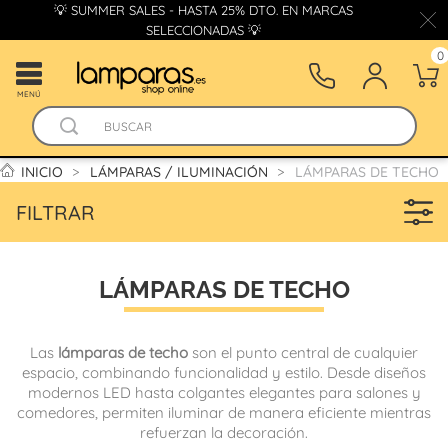
💡 SUMMER SALES - HASTA 25% DTO. EN MARCAS
SELECCIONADAS 💡
0
MENÚ
INICIO
LÁMPARAS / ILUMINACIÓN
LÁMPARAS DE TECHO
FILTRAR
LÁMPARAS DE TECHO
Las
lámparas de techo
son el punto central de cualquier
espacio, combinando funcionalidad y estilo. Desde diseños
modernos LED hasta colgantes elegantes para salones y
comedores, permiten iluminar de manera eficiente mientras
refuerzan la decoración.