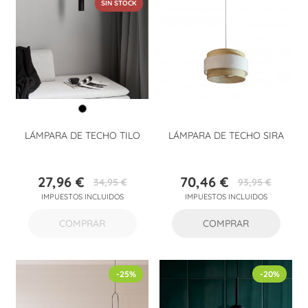
SIN STOCK
LÁMPARA DE TECHO TILO
LÁMPARA DE TECHO SIRA
27,96 €
70,46 €
34,95 €
93,95 €
Precio
Precio
Precio
Precio
IMPUESTOS INCLUIDOS
IMPUESTOS INCLUIDOS
base
base
COMPRAR
COMPRAR
-25%
-20%