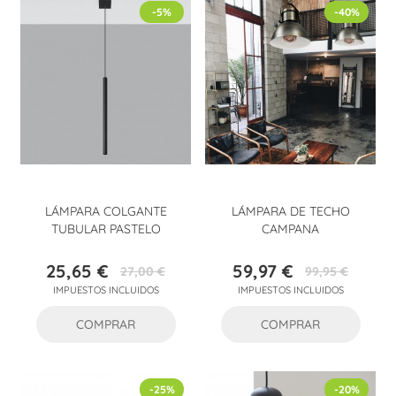
-5%
-40%
LÁMPARA COLGANTE
LÁMPARA DE TECHO
TUBULAR PASTELO
CAMPANA
25,65 €
59,97 €
27,00 €
99,95 €
Precio
Precio
Precio
Precio
IMPUESTOS INCLUIDOS
IMPUESTOS INCLUIDOS
base
base
COMPRAR
COMPRAR
-25%
-20%