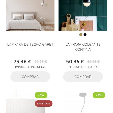
LÁMPARA DE TECHO GARET
LÁMPARA COLGANTE
CONTINA
73,46 €
50,36 €
97,95 €
62,95 €
Precio
Precio
Precio
Precio
IMPUESTOS INCLUIDOS
IMPUESTOS INCLUIDOS
base
base
COMPRAR
COMPRAR
-5%
-5%
SIN STOCK