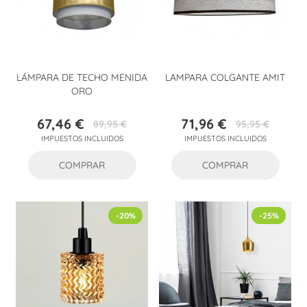
LÁMPARA DE TECHO MENIDA
LAMPARA COLGANTE AMIT
ORO
67,46 €
71,96 €
89,95 €
95,95 €
Precio
Precio
Precio
Precio
IMPUESTOS INCLUIDOS
IMPUESTOS INCLUIDOS
base
base
COMPRAR
COMPRAR
-20%
-25%