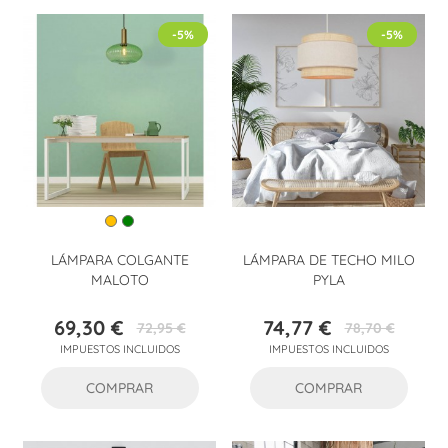
-5%
-5%
LÁMPARA COLGANTE
LÁMPARA DE TECHO MILO
MALOTO
PYLA
69,30 €
74,77 €
72,95 €
78,70 €
Precio
Precio
Precio
Precio
IMPUESTOS INCLUIDOS
IMPUESTOS INCLUIDOS
base
base
COMPRAR
COMPRAR