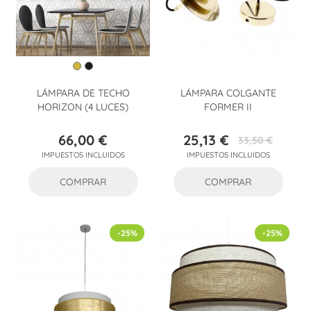
LÁMPARA DE TECHO
LÁMPARA COLGANTE
HORIZON (4 LUCES)
FORMER II
66,00 €
25,13 €
33,50 €
Precio
Precio
Precio
IMPUESTOS INCLUIDOS
IMPUESTOS INCLUIDOS
base
COMPRAR
COMPRAR
-25%
-25%