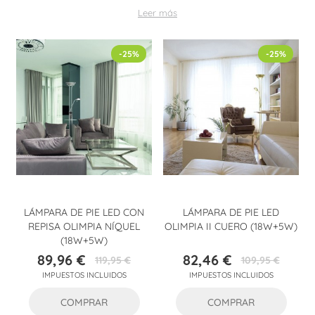
salón, una iluminación suave y bien repartida; y para
Leer más
diferenciar zonas, funciona jugar con
tonos de luz
distintos o
con pantallas que orienten el haz hacia un punto clave.
-25%
-25%
LÁMPARA DE PIE LED CON
LÁMPARA DE PIE LED
REPISA OLIMPIA NÍQUEL
OLIMPIA II CUERO (18W+5W)
(18W+5W)
89,96 €
82,46 €
119,95 €
109,95 €
Precio
Precio
Precio
Precio
IMPUESTOS INCLUIDOS
IMPUESTOS INCLUIDOS
base
base
COMPRAR
COMPRAR