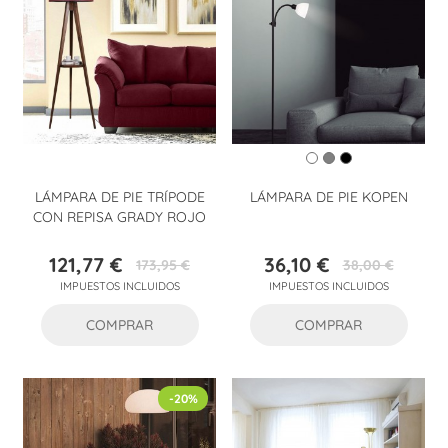
LÁMPARA DE PIE TRÍPODE
LÁMPARA DE PIE KOPEN
CON REPISA GRADY ROJO
121,77 €
36,10 €
173,95 €
38,00 €
Precio
Precio
Precio
Precio
IMPUESTOS INCLUIDOS
IMPUESTOS INCLUIDOS
base
base
COMPRAR
COMPRAR
-20%