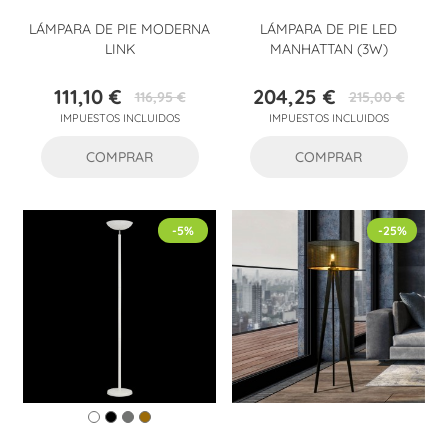
LÁMPARA DE PIE MODERNA
LÁMPARA DE PIE LED
LINK
MANHATTAN (3W)
111,10 €
204,25 €
116,95 €
215,00 €
Precio
Precio
Precio
Precio
IMPUESTOS INCLUIDOS
IMPUESTOS INCLUIDOS
base
base
COMPRAR
COMPRAR
-5%
-25%