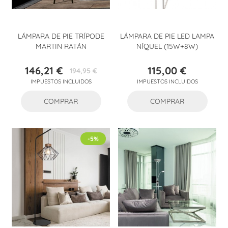
LÁMPARA DE PIE TRÍPODE
LÁMPARA DE PIE LED LAMPA
MARTIN RATÁN
NÍQUEL (15W+8W)
146,21 €
115,00 €
194,95 €
Precio
Precio
Precio
IMPUESTOS INCLUIDOS
IMPUESTOS INCLUIDOS
base
COMPRAR
COMPRAR
-5%