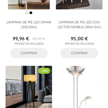
LÁMPARA DE PIE LED OMARI
LÁMPARA DE PIE LED CON
(2X3.20W)
LECTOR NIMBUS (18W+5W)
99,96 €
95,00 €
124,95 €
Precio
Precio
Precio
IMPUESTOS INCLUIDOS
IMPUESTOS INCLUIDOS
base
COMPRAR
COMPRAR
-25%