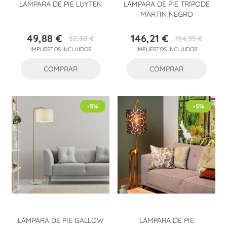
LÁMPARA DE PIE LUYTEN
LÁMPARA DE PIE TRÍPODE
MARTIN NEGRO
49,88 €
146,21 €
52,50 €
194,95 €
Precio
Precio
Precio
Precio
IMPUESTOS INCLUIDOS
IMPUESTOS INCLUIDOS
base
base
COMPRAR
COMPRAR
-5%
-5%
LÁMPARA DE PIE GALLOW
LÁMPARA DE PIE