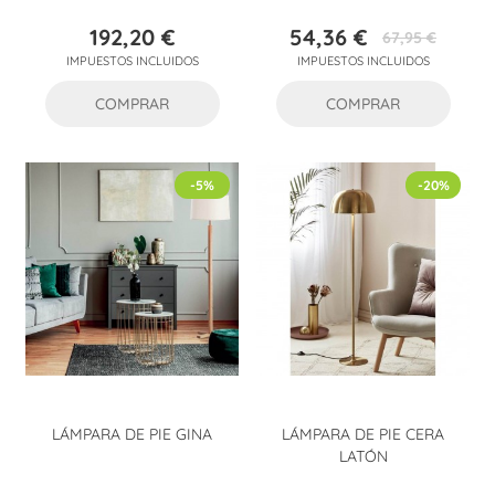
192,20 €
54,36 €
67,95 €
Precio
Precio
Precio
IMPUESTOS INCLUIDOS
IMPUESTOS INCLUIDOS
base
COMPRAR
COMPRAR
-5%
-20%
LÁMPARA DE PIE GINA
LÁMPARA DE PIE CERA
LATÓN