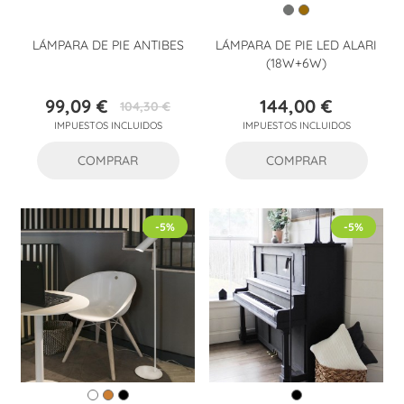
LÁMPARA DE PIE ANTIBES
LÁMPARA DE PIE LED ALARI
(18W+6W)
99,09 €
144,00 €
104,30 €
Precio
Precio
Precio
IMPUESTOS INCLUIDOS
IMPUESTOS INCLUIDOS
base
COMPRAR
COMPRAR
-5%
-5%