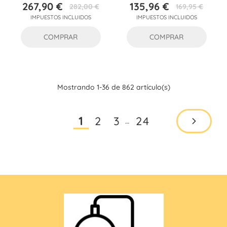
267,90 €
135,96 €
282,00 €
169,95 €
Precio
Precio
Precio
Precio
IMPUESTOS INCLUIDOS
IMPUESTOS INCLUIDOS
base
base
COMPRAR
COMPRAR
Mostrando 1-36 de 862 artículo(s)
2
3
24
1
…