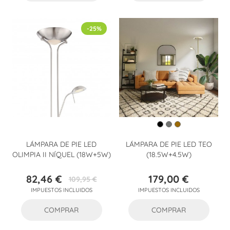
-25%
LÁMPARA DE PIE LED
LÁMPARA DE PIE LED TEO
OLIMPIA II NÍQUEL (18W+5W)
(18.5W+4.5W)
82,46 €
179,00 €
109,95 €
Precio
Precio
Precio
IMPUESTOS INCLUIDOS
IMPUESTOS INCLUIDOS
base
COMPRAR
COMPRAR