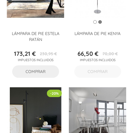
LÁMPARA DE PIE ESTELA
LÁMPARA DE PIE KENYA
RATÁN
173,21 €
66,50 €
230,95 €
70,00 €
Precio
Precio
Precio
Precio
IMPUESTOS INCLUIDOS
IMPUESTOS INCLUIDOS
base
base
COMPRAR
COMPRAR
-20%