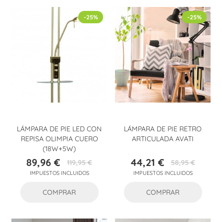
-25%
-25%
LÁMPARA DE PIE LED CON
LÁMPARA DE PIE RETRO
REPISA OLIMPIA CUERO
ARTICULADA AVATI
(18W+5W)
89,96 €
44,21 €
119,95 €
58,95 €
Precio
Precio
Precio
Precio
IMPUESTOS INCLUIDOS
IMPUESTOS INCLUIDOS
base
base
COMPRAR
COMPRAR