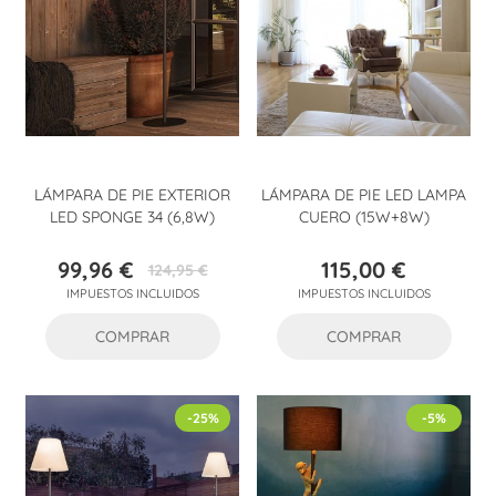
LÁMPARA DE PIE EXTERIOR
LÁMPARA DE PIE LED LAMPA
LED SPONGE 34 (6,8W)
CUERO (15W+8W)
99,96 €
115,00 €
124,95 €
Precio
Precio
Precio
IMPUESTOS INCLUIDOS
IMPUESTOS INCLUIDOS
base
COMPRAR
COMPRAR
-25%
-5%