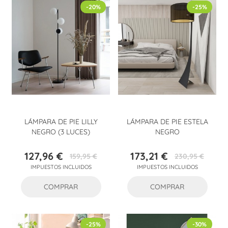
-20%
-25%
LÁMPARA DE PIE LILLY
LÁMPARA DE PIE ESTELA
NEGRO (3 LUCES)
NEGRO
127,96 €
173,21 €
159,95 €
230,95 €
Precio
Precio
Precio
Precio
IMPUESTOS INCLUIDOS
IMPUESTOS INCLUIDOS
base
base
COMPRAR
COMPRAR
-25%
-30%