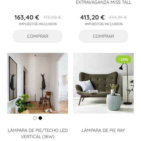
EXTRAVAGANZA MISS TALL
163,40 €
413,20 €
172,00 €
434,95 €
Precio
Precio
Precio
Precio
IMPUESTOS INCLUIDOS
IMPUESTOS INCLUIDOS
base
base
COMPRAR
COMPRAR
-20%
LÁMPARA DE PIE/TECHO LED
LÁMPARA DE PIE RAY
VERTICAL (36W)