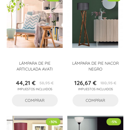
LÁMPARA DE PIE
LÁMPARA DE PIE NACOR
ARTICULADA AVATI
NEGRO
44,21 €
126,67 €
58,95 €
180,95 €
Precio
Precio
Precio
Precio
IMPUESTOS INCLUIDOS
IMPUESTOS INCLUIDOS
base
base
COMPRAR
COMPRAR
-30%
-5%