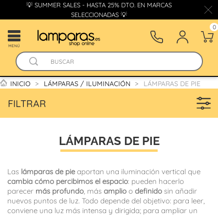
💡 SUMMER SALES - HASTA 25% DTO. EN MARCAS
SELECCIONADAS 💡
0
MENÚ
INICIO
LÁMPARAS / ILUMINACIÓN
LÁMPARAS DE PIE
FILTRAR
LÁMPARAS DE PIE
Las
lámparas de pie
aportan una iluminación vertical que
cambia cómo percibimos el espacio
: pueden hacerlo
parecer
más profundo
, más
amplio
o
definido
sin añadir
nuevos puntos de luz. Todo depende del objetivo: para leer,
conviene una luz más intensa y dirigida; para ampliar un