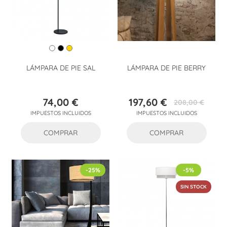
LÁMPARA DE PIE SAL
LÁMPARA DE PIE BERRY
74,00 €
197,60 €
208,00 €
Precio
Precio
Precio
IMPUESTOS INCLUIDOS
IMPUESTOS INCLUIDOS
base
COMPRAR
COMPRAR
-25%
-5%
SIN STOCK