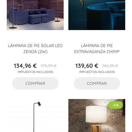
LÁMPARA DE PIE SOLAR LED
LÁMPARA DE PIE
ZENDA (2W)
EXTRAVAGANZA CHIMP
134,96 €
139,60 €
179,95 €
146,95 €
Precio
Precio
Precio
Precio
IMPUESTOS INCLUIDOS
IMPUESTOS INCLUIDOS
base
base
COMPRAR
COMPRAR
-5%