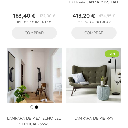
EXTRAVAGANZA MISS TALL
163,40 €
413,20 €
172,00 €
434,95 €
Precio
Precio
Precio
Precio
IMPUESTOS INCLUIDOS
IMPUESTOS INCLUIDOS
base
base
COMPRAR
COMPRAR
-20%
LÁMPARA DE PIE/TECHO LED
LÁMPARA DE PIE RAY
VERTICAL (36W)