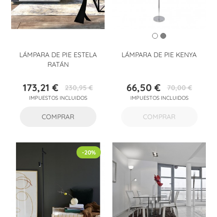
LÁMPARA DE PIE ESTELA
LÁMPARA DE PIE KENYA
RATÁN
173,21 €
66,50 €
230,95 €
70,00 €
Precio
Precio
Precio
Precio
IMPUESTOS INCLUIDOS
IMPUESTOS INCLUIDOS
base
base
COMPRAR
COMPRAR
-20%