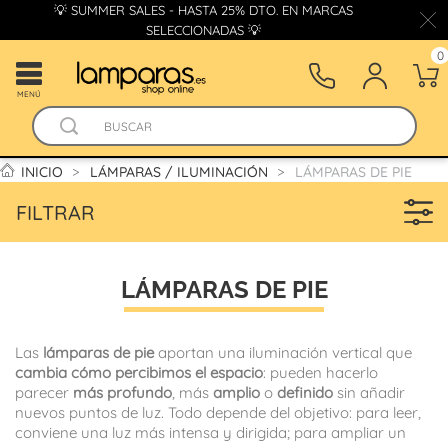
💡 SUMMER SALES - HASTA 25% DTO. EN MARCAS
SELECCIONADAS 💡
0
MENÚ
INICIO
LÁMPARAS / ILUMINACIÓN
LÁMPARAS DE PIE
FILTRAR
LÁMPARAS DE PIE
Las
lámparas de pie
aportan una iluminación vertical que
cambia cómo percibimos el espacio
: pueden hacerlo
parecer
más profundo
, más
amplio
o
definido
sin añadir
nuevos puntos de luz. Todo depende del objetivo: para leer,
conviene una luz más intensa y dirigida; para ampliar un