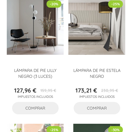
-20%
-25%
LÁMPARA DE PIE LILLY
LÁMPARA DE PIE ESTELA
NEGRO (3 LUCES)
NEGRO
127,96 €
173,21 €
159,95 €
230,95 €
Precio
Precio
Precio
Precio
IMPUESTOS INCLUIDOS
IMPUESTOS INCLUIDOS
base
base
COMPRAR
COMPRAR
-25%
-30%