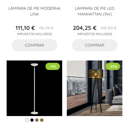
LÁMPARA DE PIE MODERNA
LÁMPARA DE PIE LED
LINK
MANHATTAN (3W)
111,10 €
204,25 €
116,95 €
215,00 €
Precio
Precio
Precio
Precio
IMPUESTOS INCLUIDOS
IMPUESTOS INCLUIDOS
base
base
COMPRAR
COMPRAR
-5%
-25%