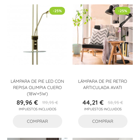
-25%
-25%
LÁMPARA DE PIE LED CON
LÁMPARA DE PIE RETRO
REPISA OLIMPIA CUERO
ARTICULADA AVATI
(18W+5W)
89,96 €
44,21 €
119,95 €
58,95 €
Precio
Precio
Precio
Precio
IMPUESTOS INCLUIDOS
IMPUESTOS INCLUIDOS
base
base
COMPRAR
COMPRAR