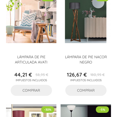
LÁMPARA DE PIE
LÁMPARA DE PIE NACOR
ARTICULADA AVATI
NEGRO
44,21 €
126,67 €
58,95 €
180,95 €
Precio
Precio
Precio
Precio
IMPUESTOS INCLUIDOS
IMPUESTOS INCLUIDOS
base
base
COMPRAR
COMPRAR
-30%
-5%