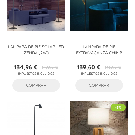
LÁMPARA DE PIE SOLAR LED
LÁMPARA DE PIE
ZENDA (2W)
EXTRAVAGANZA CHIMP
134,96 €
139,60 €
179,95 €
146,95 €
Precio
Precio
Precio
Precio
IMPUESTOS INCLUIDOS
IMPUESTOS INCLUIDOS
base
base
COMPRAR
COMPRAR
-5%