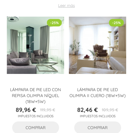
salón, una iluminación suave y bien repartida; y para
Leer más
diferenciar zonas, funciona jugar con
tonos de luz
distintos o
con pantallas que orienten el haz hacia un punto clave.
-25%
-25%
LÁMPARA DE PIE LED CON
LÁMPARA DE PIE LED
REPISA OLIMPIA NÍQUEL
OLIMPIA II CUERO (18W+5W)
(18W+5W)
89,96 €
82,46 €
119,95 €
109,95 €
Precio
Precio
Precio
Precio
IMPUESTOS INCLUIDOS
IMPUESTOS INCLUIDOS
base
base
COMPRAR
COMPRAR