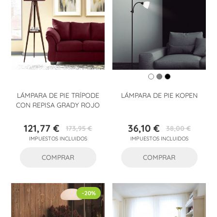
LÁMPARA DE PIE TRÍPODE
LÁMPARA DE PIE KOPEN
CON REPISA GRADY ROJO
121,77 €
36,10 €
173,95 €
38,00 €
Precio
Precio
Precio
Precio
IMPUESTOS INCLUIDOS
IMPUESTOS INCLUIDOS
base
base
COMPRAR
COMPRAR
-20%