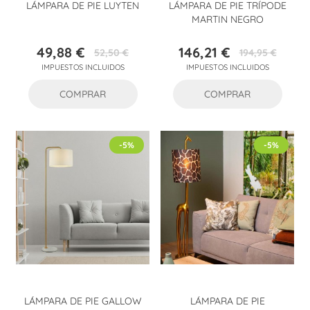
LÁMPARA DE PIE LUYTEN
LÁMPARA DE PIE TRÍPODE
MARTIN NEGRO
49,88 €
146,21 €
52,50 €
194,95 €
Precio
Precio
Precio
Precio
IMPUESTOS INCLUIDOS
IMPUESTOS INCLUIDOS
base
base
COMPRAR
COMPRAR
-5%
-5%
LÁMPARA DE PIE GALLOW
LÁMPARA DE PIE