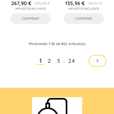
267,90 €
135,96 €
282,00 €
169,95 €
Precio
Precio
Precio
Precio
IMPUESTOS INCLUIDOS
IMPUESTOS INCLUIDOS
base
base
COMPRAR
COMPRAR
Mostrando 1-36 de 862 artículo(s)
2
3
24
1
…