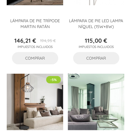
LÁMPARA DE PIE TRÍPODE
LÁMPARA DE PIE LED LAMPA
MARTIN RATÁN
NÍQUEL (15W+8W)
146,21 €
115,00 €
194,95 €
Precio
Precio
Precio
IMPUESTOS INCLUIDOS
IMPUESTOS INCLUIDOS
base
COMPRAR
COMPRAR
-5%