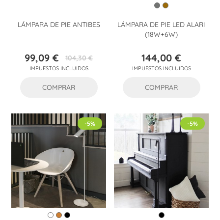
LÁMPARA DE PIE ANTIBES
LÁMPARA DE PIE LED ALARI
(18W+6W)
99,09 €
144,00 €
104,30 €
Precio
Precio
Precio
IMPUESTOS INCLUIDOS
IMPUESTOS INCLUIDOS
base
COMPRAR
COMPRAR
-5%
-5%