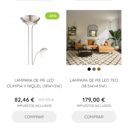
-25%
LÁMPARA DE PIE LED
LÁMPARA DE PIE LED TEO
OLIMPIA II NÍQUEL (18W+5W)
(18.5W+4.5W)
82,46 €
179,00 €
109,95 €
Precio
Precio
Precio
IMPUESTOS INCLUIDOS
IMPUESTOS INCLUIDOS
base
COMPRAR
COMPRAR