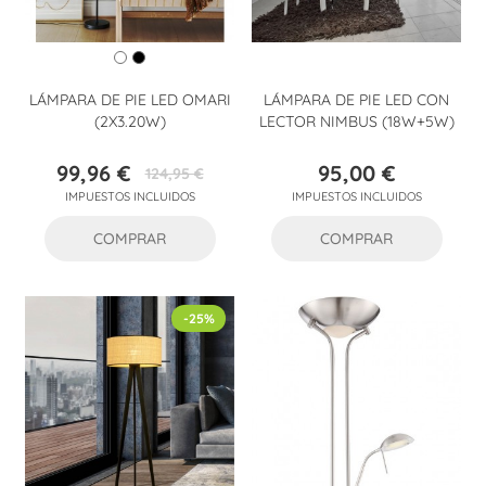
LÁMPARA DE PIE LED OMARI
LÁMPARA DE PIE LED CON
(2X3.20W)
LECTOR NIMBUS (18W+5W)
99,96 €
95,00 €
124,95 €
Precio
Precio
Precio
IMPUESTOS INCLUIDOS
IMPUESTOS INCLUIDOS
base
COMPRAR
COMPRAR
-25%