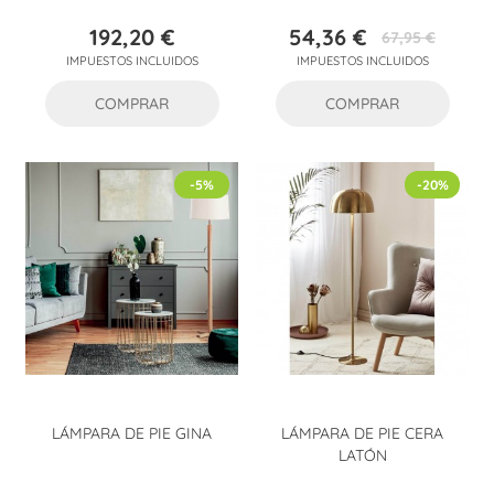
192,20 €
54,36 €
67,95 €
Precio
Precio
Precio
IMPUESTOS INCLUIDOS
IMPUESTOS INCLUIDOS
base
COMPRAR
COMPRAR
-5%
-20%
LÁMPARA DE PIE GINA
LÁMPARA DE PIE CERA
LATÓN