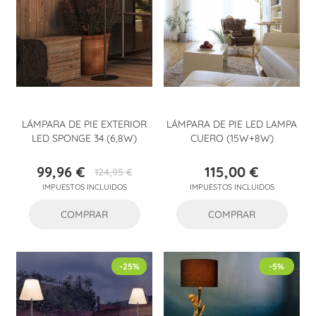
LÁMPARA DE PIE EXTERIOR
LÁMPARA DE PIE LED LAMPA
LED SPONGE 34 (6,8W)
CUERO (15W+8W)
99,96 €
115,00 €
124,95 €
Precio
Precio
Precio
IMPUESTOS INCLUIDOS
IMPUESTOS INCLUIDOS
base
COMPRAR
COMPRAR
-25%
-5%