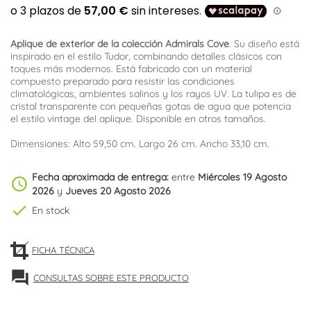
Aplique de exterior de la colección Admirals Cove
. Su diseño está
inspirado en el estilo Tudor, combinando detalles clásicos con
toques más modernos. Está fabricado con un material
compuesto preparado para resistir las condiciones
climatológicas, ambientes salinos y los rayos UV. La tulipa es de
cristal transparente con pequeñas gotas de agua que potencia
el estilo vintage del aplique. Disponible en otros tamaños.
Dimensiones: Alto 59,50 cm. Largo 26 cm. Ancho 33,10 cm.
Fecha aproximada de entrega:
entre
Miércoles 19 Agosto
schedule
2026
y
Jueves 20 Agosto 2026
check
En stock
FICHA TÉCNICA
forum
CONSULTAS SOBRE ESTE PRODUCTO