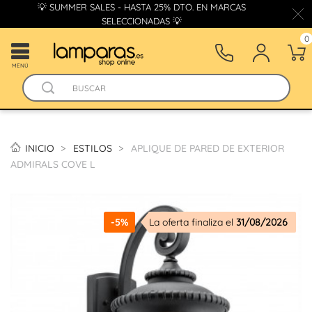
💡 SUMMER SALES - HASTA 25% DTO. EN MARCAS
SELECCIONADAS 💡
0
MENÚ
INICIO
ESTILOS
APLIQUE DE PARED DE EXTERIOR
ADMIRALS COVE L
-5%
La oferta finaliza el
31/08/2026