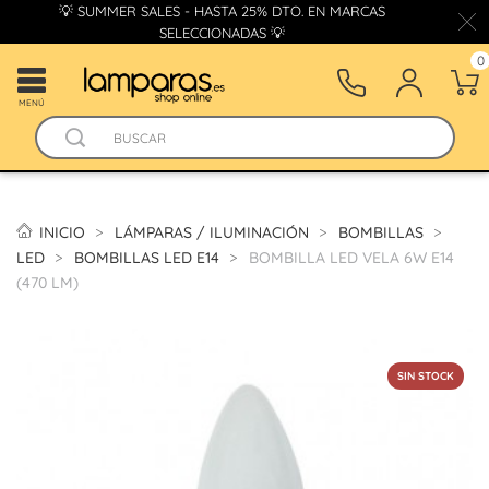
💡 SUMMER SALES - HASTA 25% DTO. EN MARCAS
SELECCIONADAS 💡
0
MENÚ
INICIO
LÁMPARAS / ILUMINACIÓN
BOMBILLAS
LED
BOMBILLAS LED E14
BOMBILLA LED VELA 6W E14
(470 LM)
SIN STOCK