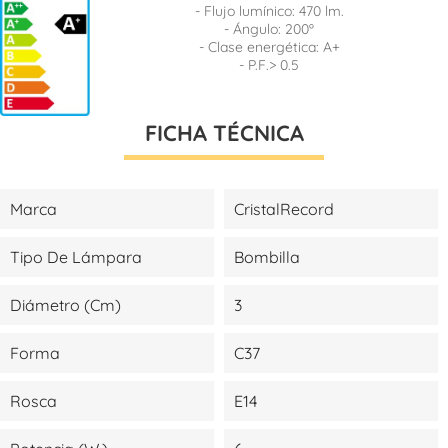
- Flujo lumínico: 470 lm.
- Ángulo: 200º
- Clase energética: A+
- P.F.> 0.5
FICHA TÉCNICA
Marca
CristalRecord
Tipo De Lámpara
Bombilla
Diámetro (cm)
3
Forma
C37
Rosca
E14