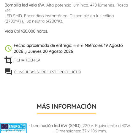
Bombilla led vela 6W.
Alta potencia lumínica. 470 lúmenes. Rosca
E14.
LED SMD. Encendido instantáneo. Disponible en luz cálida
(2700ºK) y luz neutra (4200ºK).
Vida útil >30.000 horas.
Fecha aproximada de entrega:
entre
Miércoles 19 Agosto
schedule
2026
y
Jueves 20 Agosto 2026
FICHA TÉCNICA
forum
CONSULTAS SOBRE ESTE PRODUCTO
MÁS INFORMACIÓN
-
Iluminación led 6W (SMD
). 220 v. Equivalente a 40W.
- Dimensiones: 37 x 106 mm.