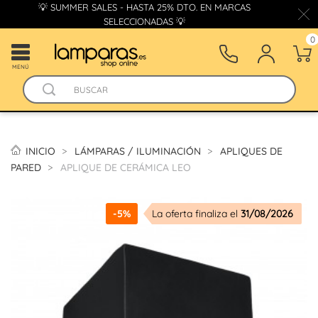
💡 SUMMER SALES - HASTA 25% DTO. EN MARCAS
SELECCIONADAS 💡
0
MENÚ
INICIO
LÁMPARAS / ILUMINACIÓN
APLIQUES DE
PARED
APLIQUE DE CERÁMICA LEO
-5%
La oferta finaliza el
31/08/2026