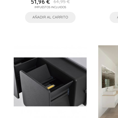
51,96 €
64,95 €
Precio
Precio
IMPUESTOS INCLUIDOS
base
AÑADIR AL CARRITO