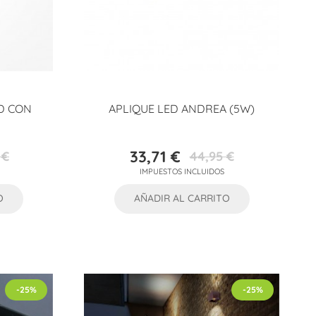
D CON
APLIQUE LED ANDREA (5W)
33,71 €
 €
44,95 €
Precio
Precio
IMPUESTOS INCLUIDOS
base
O
AÑADIR AL CARRITO
-25%
-25%