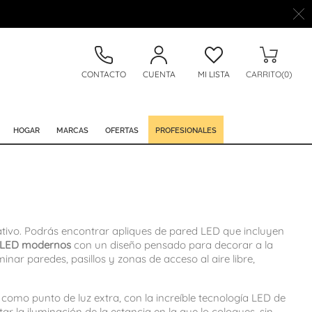
CONTACTO
CUENTA
MI LISTA
CARRITO(0)
HOGAR
MARCAS
OFERTAS
PROFESIONALES
nativo. Podrás encontrar apliques de pared LED que incluyen
d LED modernos
con un diseño pensado para decorar a la
nar paredes, pasillos y zonas de acceso al aire libre,
 como punto de luz extra, con la increíble tecnología LED de
 la iluminación de la estancia en la que lo coloques, sin