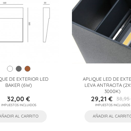
QUE DE EXTERIOR LED
APLIQUE LED DE EXT
BAKER (6W)
LEVA ANTRACITA (2X
3000K)
32,00 €
29,21 €
38,95
Precio
Precio
Precio
IMPUESTOS INCLUIDOS
IMPUESTOS INCLUIDOS
base
AÑADIR AL CARRITO
AÑADIR AL CARRIT