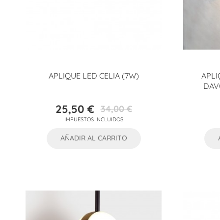
APLIQUE LED CELIA (7W)
APLI
DAV
25,50 €
34,00 €
Precio
Precio
IMPUESTOS INCLUIDOS
base
AÑADIR AL CARRITO