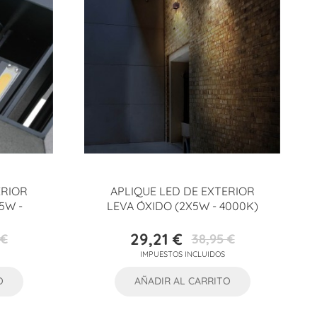
ERIOR
APLIQUE LED DE EXTERIOR
5W -
LEVA ÓXIDO (2X5W - 4000K)
29,21 €
 €
38,95 €
Precio
Precio
IMPUESTOS INCLUIDOS
base
O
AÑADIR AL CARRITO