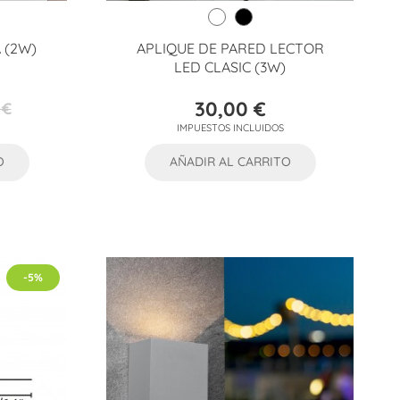
 (2W)
APLIQUE DE PARED LECTOR
LED CLASIC (3W)
30,00 €
 €
Precio
IMPUESTOS INCLUIDOS
O
AÑADIR AL CARRITO
-5%