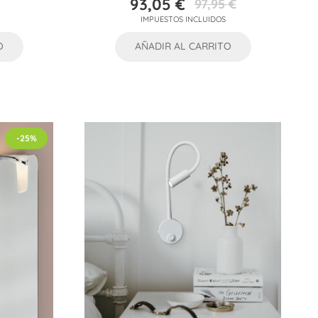
93,05 €
97,95 €
Precio
Precio
IMPUESTOS INCLUIDOS
base
O
AÑADIR AL CARRITO
-25%