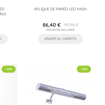
LED
APLIQUE DE PARED LED NASH
3W)
86,40 €
90,95 €
Precio
Precio
IMPUESTOS INCLUIDOS
base
O
AÑADIR AL CARRITO
-20%
-25%