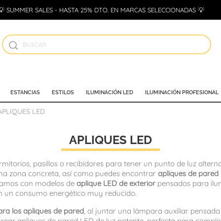
💡 SUMMER SALES - HASTA 25% DTO. EN MARCAS SELECCIONADAS 💡
ESTANCIAS
ESTILOS
ILUMINACIÓN LED
ILUMINACIÓN PROFESIONAL
APLIQUES LED
APLIQUES LED
mitorios, pasillos o recibidores para tener un punto de luz alter
 una zona concreta, así como puedes encontrar
apliques de pare
ontamos con modelos de
aplique LED de exterior
pensados para ilumi
on un consumo energético muy reducido.
ra los apliques de pared
, al juntar una lámpara auxiliar pensada
ear apliques de pared LED de luz potente, perfecta para completar