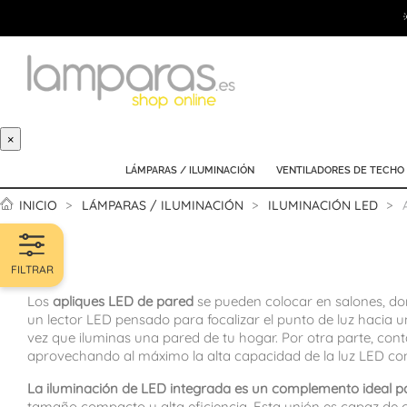
×
LÁMPARAS / ILUMINACIÓN
VENTILADORES DE TECHO
INICIO
LÁMPARAS / ILUMINACIÓN
ILUMINACIÓN LED
FILTRAR
Los
apliques LED de pared
se pueden colocar en salones, dor
un lector LED pensado para focalizar el punto de luz hacia
vez que iluminas una pared de tu hogar. Por otra parte, c
aprovechando al máximo la alta capacidad de la luz LED c
La iluminación de LED integrada es un complemento ideal pa
tamaño compacto y alta eficiencia. Esta unión es capaz de cr